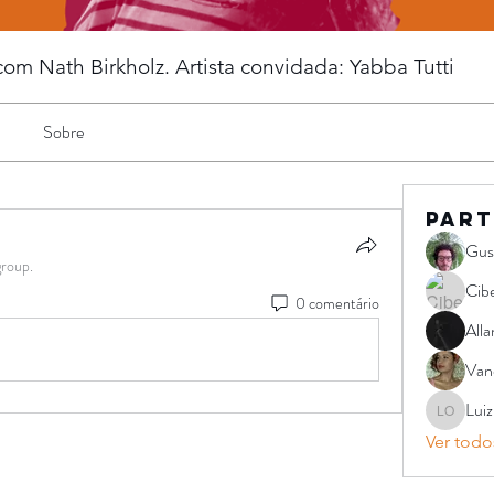
m Nath Birkholz. Artista convidada: Yabba Tutti
Sobre
Part
Gus
group.
Cibe
0 comentário
Alla
Vane
Luiz
Luiz Paul
Ver todos