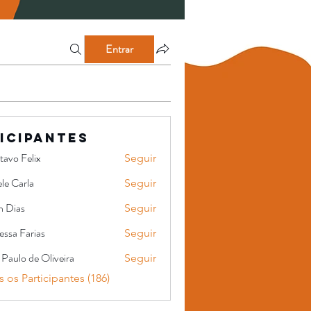
Entrar
icipantes
tavo Felix
Seguir
le Carla
Seguir
n Dias
Seguir
ssa Farias
Seguir
 Paulo de Oliveira
Seguir
o de Oliveira
 os Participantes (186)