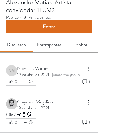
Alexandre Matias. Artista
convidada: 1LUM3
Público
·
181 Participantes
Entrar
Discussão
Participantes
Sobre
Nicholas Martins
Nicholas Martins
19 de abril de 2021
·
joined the group.
0
0
Gleydson Virgulino
19 de abril de 2021
Olá / 💙🙂💥
0
0