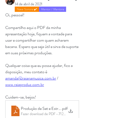
14 de abril de 2021
Nave Sonora ✔️
Mentor / Mentora
Oi, pessoal! 
Compartilho aqui o PDF da minha 
apresentação hoje, fiquem a vontade para 
usar e compartilhar com quem acharem 
bacana. Espero que seja útil e sirva de suporte 
em suas próximas produções. 
Qualquer coisa que eu possa ajudar, fico a 
disposição, meu contato é 
amanda@raianamusica.com.br
 / 
www.raiaproduz.com.br
Cuidem-se, beijos!
Produção de Set e Estrada | Amanda Desmonts - Nave Son
.pdf
Fazer download de PDF • 712KB