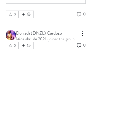
0
0
Denizeli (DNZL) Cardoso
14 de abril de 2021
·
joined the group.
0
0
Informações
14/Abril 16h00 - 17h30 Produção de Set e
Estrada - com Am
...
Leia Mais