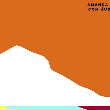
Amanda 
com Áud