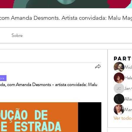
- com Amanda Desmonts. Artista convidada: Malu Mag
Sobre
Part
Mic
Hel
ora
da, com Amanda Desmonts - artista convidada: Malu 
Jan 
Jan Carlo
Alla
Mars
Ver todos