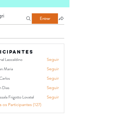
ri
Entrar
icipantes
hel Leocaldino
Seguir
en Maria
Seguir
Carlos
Seguir
s
n Dias
Seguir
sala Frigotto Lovatel
Seguir
 os Participantes (127)