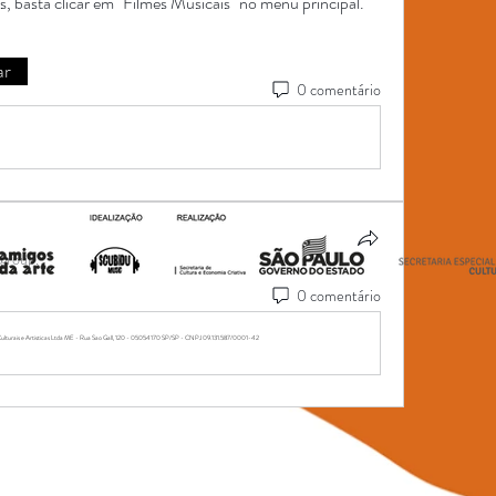
, basta clicar em "Filmes Musicais" no menu principal. 
ar
0 comentário
 group.
0 comentário
ulturais e Artisticas Ltda ME - Rua Sao Gall, 120 - 05054170 SP/SP - CNPJ 09.131.587/0001-42