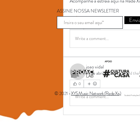
Acompanhe a estreia aqui na Rede Xis
ASSINE NOSSA NEWSLETTER
Saiba mais
Envi
0
Write a comment...
joao vidal
19 de abril de 2021
·
joined the
joao vidal
0
© 2021 -
XYS Music Network (Rede Xis)
Write a comment...
Scubidu Produções C