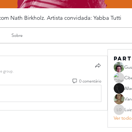
m Nath Birkholz. Artista convidada: Yabba Tutti
Sobre
Part
Gus
he group.
Cibe
0 comentário
Alla
Vane
Luiz
Luiz Paul
Ver todos