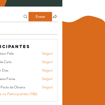
Entrar
icipantes
tavo Felix
Seguir
le Carla
Seguir
n Dias
Seguir
ssa Farias
Seguir
 Paulo de Oliveira
Seguir
o de Oliveira
 os Participantes (186)