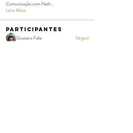
Comunicação com Nath
...
Leia Mais
Participantes
Gustavo Felix
Seguir
Cibele Carla
Seguir
Allan Dias
Seguir
Vanessa Farias
Seguir
Luiz Paulo de Oliveira
Seguir
Luiz Paulo de Oliveira
Ver todos os Participantes (186)