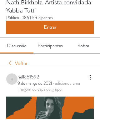
Nath Birkholz. Artista convidada:
Yabba Tutti
Público
·
186 Participantes
Entrar
Discussão
Participantes
Sobre
Voltar
hello61592
hello61592
9 de março de 2021
·
adicionou uma
imagem de capa do grupo.