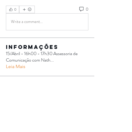
0
0
Write a comment...
Informações
15/Abril - 16h00 - 17h30 Assessoria de
Comunicação com Nath
...
Leia Mais
Participantes
Gustavo Felix
Seguir
Cibele Carla
Seguir
Allan Dias
Seguir
Vanessa Farias
Seguir