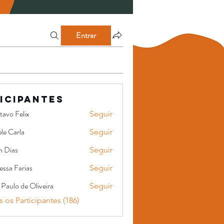
Entrar
icipantes
tavo Felix
Seguir
le Carla
Seguir
n Dias
Seguir
ssa Farias
Seguir
 Paulo de Oliveira
Seguir
o de Oliveira
 os Participantes (186)