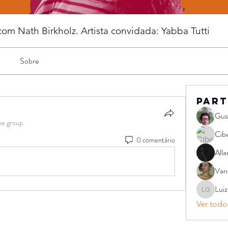
m Nath Birkholz. Artista convidada: Yabba Tutti
Sobre
Part
Gus
he group.
Cibe
0 comentário
Alla
Vane
Luiz
Luiz Paul
Ver todos