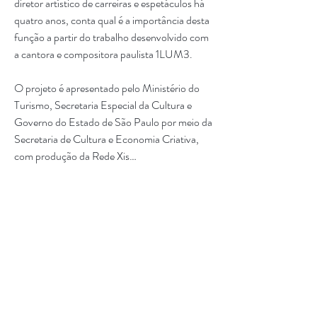
diretor artístico de carreiras e espetáculos há 
quatro anos, conta qual é a importância desta 
função a partir do trabalho desenvolvido com 
a cantora e compositora paulista 1LUM3. 
O projeto é apresentado pelo Ministério do 
Turismo, Secretaria Especial da Cultura e 
Governo do Estado de São Paulo por meio da 
Secretaria de Cultura e Economia Criativa, 
com produção da Rede Xis…
Saiba mais
1
0
Informações
14/Abril - 14h00 - 15h30 Direção Artística -
Manuella Saldanha
com Alexandre
...
Manuella Saldanha
13 de abril de 2022
·
joined the group.
Leia Mais
0
0