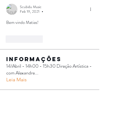
Scubidu Music
Feb 19, 2021
•
Bem vindo Matias!
Like
Reply
Informações
14/Abril - 14h00 - 15h30 Direção Artística -
com Alexandre
...
Leia Mais
Participantes
Malu Rizzo
Seguir
Alexandra Thomaz
Seguir
Alexandra Thomaz
Getulio Nascimento
Seguir