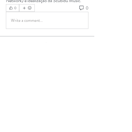
Network) e idealização da Scubidu Music.
0
0
Write a comment...
Informações
14/Abril - 14h00 - 15h30 Direção Artística -
com Alexandre
...
Leia Mais
Participantes
Malu Rizzo
Seguir
Alexandra Thomaz
Seguir
Alexandra Thomaz
Getulio Nascimento
Seguir
Dimitrius Vlahos Voliotis Silva
Seguir
Dimitrius Vlahos Voliotis Silva