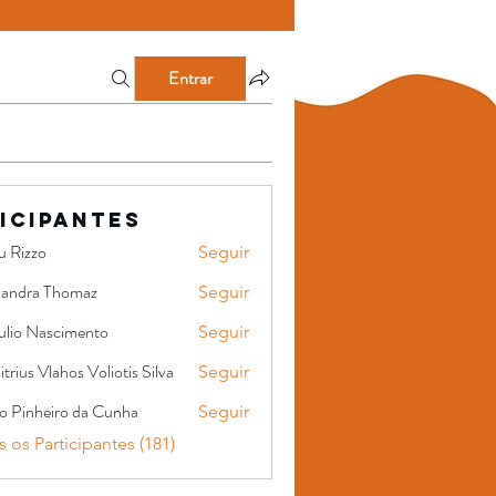
Entrar
icipantes
u Rizzo
Seguir
xandra Thomaz
Seguir
a Thomaz
ulio Nascimento
Seguir
trius Vlahos Voliotis Silva
Seguir
Vlahos Voliotis Silva
go Pinheiro da Cunha
Seguir
heiro da Cunha
 os Participantes (181)