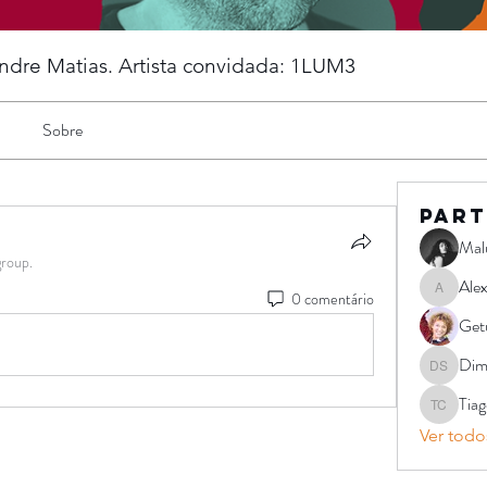
andre Matias. Artista convidada: 1LUM3
Sobre
Part
Mal
group.
Ale
0 comentário
Alexandr
Get
Dimi
Dimitrius 
Tia
Tiago Pin
Ver todos