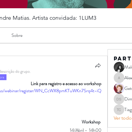
andre Matias. Artista convidada: 1LUM3
Sobre
Part
Mal
 descrição do grupo.
Ale
ora
Alexandr
Link para registro e acesso ao workshop
Get
m.us/webinar/register/WN_CcWX8pmKTuWKn7Srq4t-iQ
Dimi
Dimitrius 
Tia
Tiago Pin
Ver todos
Workshop
14/Abril -  14h00