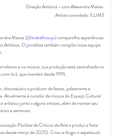
Direção Artística - com Alexandre Matias.
Artista convidada: 1LUM3
xandre Matias (
@trabalhosujo
) compartilha experiências 
o Artística. O jornalista também compõe nossa equipe 
. 
rnalismo e na música, sua produção está centralizada no 
jo.com.br), que mantém desde 1995.
discotecário e produtor de festas, palestrante e 
a. Atualmente é curador de música do Espaço Cultural 
 artístico junto a alguns artistas, além de manter seu 
rios e semanais. 
sociação Paulista de Críticos de Arte e produz a festa 
a desde março de 2020). Criou e dirigiu o espetáculo 