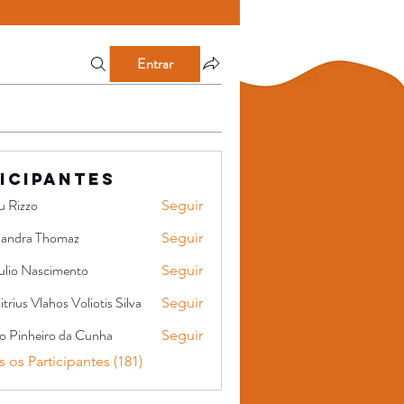
Entrar
icipantes
u Rizzo
Seguir
xandra Thomaz
Seguir
a Thomaz
ulio Nascimento
Seguir
trius Vlahos Voliotis Silva
Seguir
Vlahos Voliotis Silva
go Pinheiro da Cunha
Seguir
heiro da Cunha
 os Participantes (181)