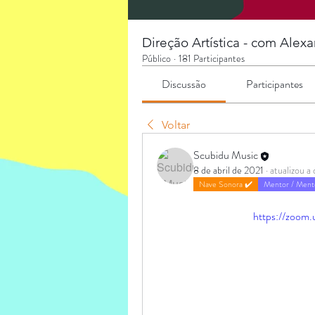
Direção Artística - com Alex
Público
·
181 Participantes
Discussão
Participantes
Voltar
Scubidu Music
8 de abril de 2021
·
atualizou a
Nave Sonora ✔️
Mentor / Ment
https://zoo