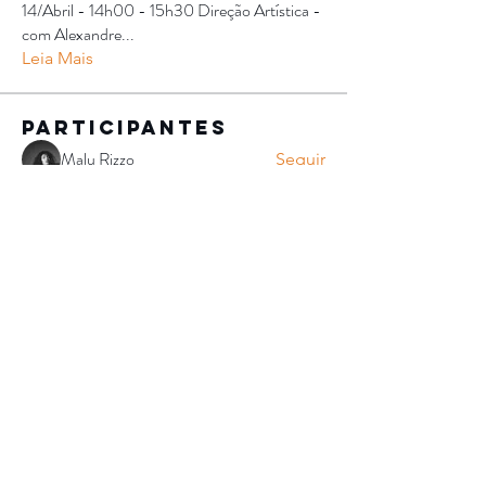
14/Abril - 14h00 - 15h30 Direção Artística -
com Alexandre
...
Leia Mais
Participantes
Malu Rizzo
Seguir
Alexandra Thomaz
Seguir
Alexandra Thomaz
Getulio Nascimento
Seguir
Dimitrius Vlahos Voliotis Silva
Seguir
Dimitrius Vlahos Voliotis Silva
Tiago Pinheiro da Cunha
Seguir
Tiago Pinheiro da Cunha
Ver todos os Participantes (181)