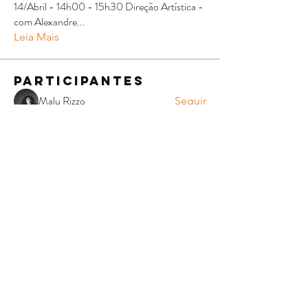
14/Abril - 14h00 - 15h30 Direção Artística -
com Alexandre
...
Leia Mais
Participantes
Malu Rizzo
Seguir
Alexandra Thomaz
Seguir
Alexandra Thomaz
Getulio Nascimento
Seguir
Dimitrius Vlahos Voliotis Silva
Seguir
Dimitrius Vlahos Voliotis Silva
Tiago Pinheiro da Cunha
Seguir
Tiago Pinheiro da Cunha
Ver todos os Participantes (181)