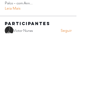
Palco - com Ann
...
Leia Mais
Participantes
Victor Nunes
Seguir
Vitório Azevedo
Seguir
Vitório Azevedo
Ellen Guesser
Seguir
Elder Virginio
Seguir
Elder Virginio
Junior Godim
Seguir
Ver todos os Participantes (100)