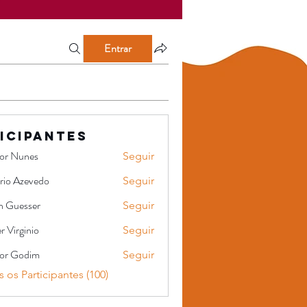
Entrar
icipantes
tor Nunes
Seguir
ório Azevedo
Seguir
Azevedo
en Guesser
Seguir
r Virginio
Seguir
ginio
ior Godim
Seguir
 os Participantes (100)