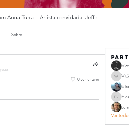
om Anna Turra. Artista convidada: Jeffe
Sobre
Part
Vic
group.
Vit
0 comentário
Vitório 
Ell
Elde
Elder Vir
Jun
Ver todos