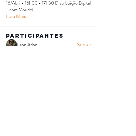
16/Abril - 16h00 - 17h30 Distribuição Digital
- com Maurici
...
Leia Mais
Participantes
Leon Adan
Seguir
André Nectoux
Seguir
Marcopolo Mutti
Seguir
Marcopolo Mutti
Gabriel Machado
Seguir
Gabriel Machado
Malu Magalhães
Seguir
Malu Magalhães
Ver todos os Participantes (182)