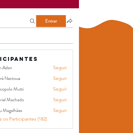
Entrar
icipantes
n Adan
Seguir
ré Nectoux
Seguir
copolo Mutti
Seguir
o Mutti
riel Machado
Seguir
Machado
u Magalhães
Seguir
alhães
 os Participantes (182)