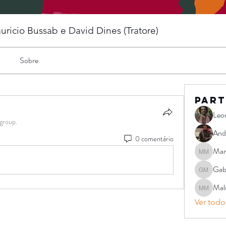
auricio Bussab e David Dines (Tratore)
Sobre
Part
Leo
 group.
And
0 comentário
Mar
Marcopol
Gab
Gabriel 
Mal
Malu Mag
Ver todos