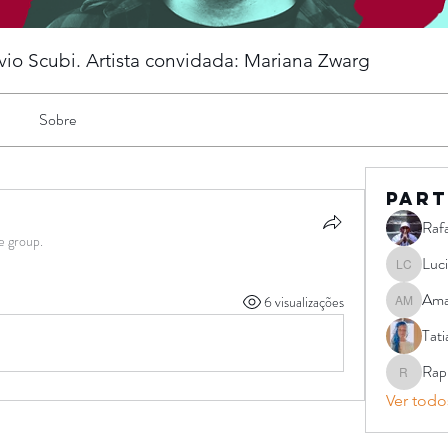
vio Scubi. Artista convidada: Mariana Zwarg
Sobre
Part
Rafa
e group.
Luc
Luciano 
Ama
6 visualizações
Amanda M
Tat
Rap
Raphael 
Ver todos