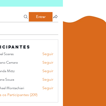
Entrar
icipantes
el Soares
Seguir
iano Camara
Seguir
Camara
nda Mittz
Seguir
ittz
iana Souza
Seguir
hael Montechiari
Seguir
Montechiari
 os Participantes (209)