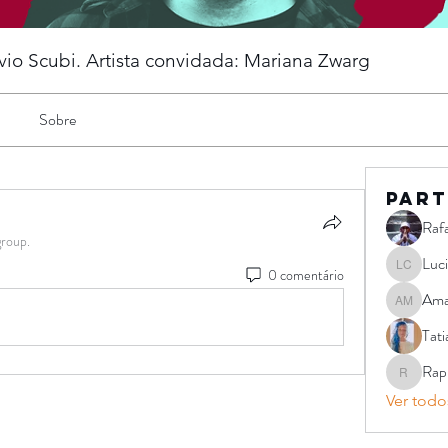
vio Scubi. Artista convidada: Mariana Zwarg
Sobre
Part
Rafa
group.
Luc
0 comentário
Luciano 
Ama
Amanda M
Tat
Rap
Raphael 
Ver todos