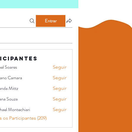
Entrar
icipantes
el Soares
Seguir
iano Camara
Seguir
Camara
nda Mittz
Seguir
ittz
iana Souza
Seguir
hael Montechiari
Seguir
Montechiari
 os Participantes (209)