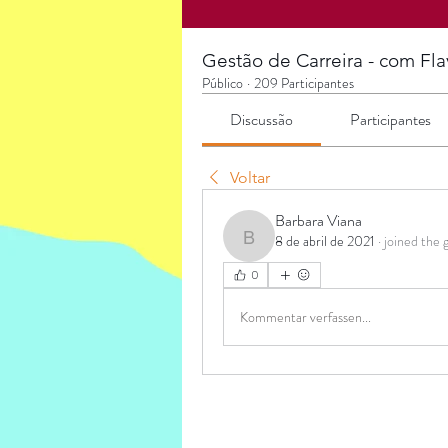
Gestão de Carreira - com Fla
Público
·
209 Participantes
Discussão
Participantes
Voltar
Barbara Viana
8 de abril de 2021
·
joined the 
Barbara Viana
0
Kommentar verfassen...