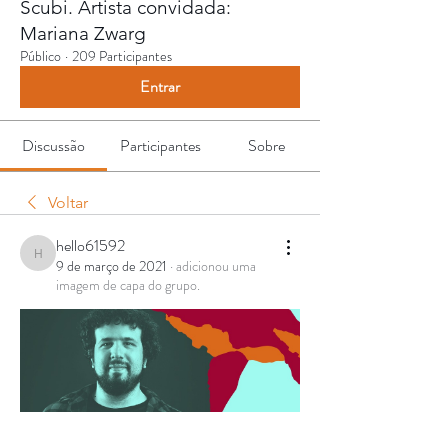
Scubi. Artista convidada:
Mariana Zwarg
Público
·
209 Participantes
Entrar
Discussão
Participantes
Sobre
Voltar
hello61592
hello61592
9 de março de 2021
·
adicionou uma
imagem de capa do grupo.