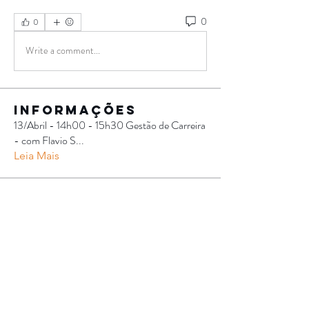
0
0
Write a comment...
Informações
13/Abril - 14h00 - 15h30 Gestão de Carreira
- com Flavio S
...
Leia Mais
Participantes
Rafael Soares
Seguir
Luciano Camara
Seguir
Luciano Camara
Amanda Mittz
Seguir
Amanda Mittz
Tatiana Souza
Seguir