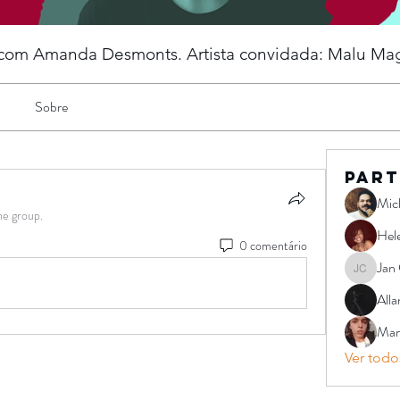
- com Amanda Desmonts. Artista convidada: Malu Mag
Sobre
Part
Mic
he group.
Hel
0 comentário
Jan 
Jan Carlo
Alla
Mars
Ver todos