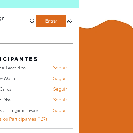
ri
Entrar
icipantes
hel Leocaldino
Seguir
en Maria
Seguir
Carlos
Seguir
s
n Dias
Seguir
sala Frigotto Lovatel
Seguir
 os Participantes (127)