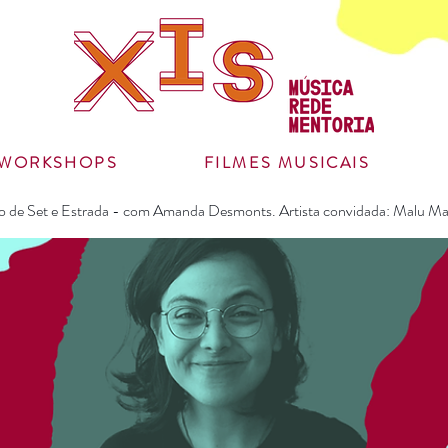
WORKSHOPS
FILMES MUSICAIS
 de Set e Estrada - com Amanda Desmonts. Artista convidada: Malu Ma