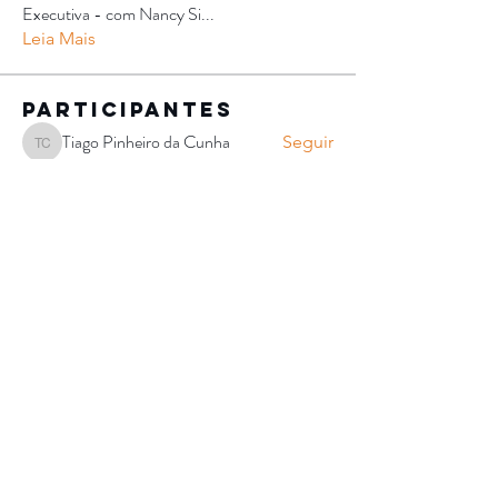
Executiva - com Nancy Si
...
Leia Mais
Participantes
Tiago Pinheiro da Cunha
Seguir
Tiago Pinheiro da Cunha
Larissa Costa
Seguir
Larissa Costa
Paulo Aranha
Seguir
Mariana Zwarg
Seguir
Mariana Zwarg
Nave Sonora ✔️
Artista
Eider Zen
Seguir
Ver todos os Participantes (162)