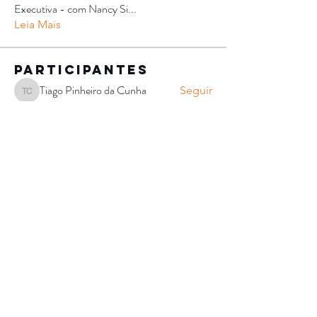
Executiva - com Nancy Si
...
Leia Mais
Participantes
Tiago Pinheiro da Cunha
Seguir
Tiago Pinheiro da Cunha
Larissa Costa
Seguir
Larissa Costa
Paulo Aranha
Seguir
Mariana Zwarg
Seguir
Mariana Zwarg
Nave Sonora ✔️
Artista
Eider Zen
Seguir
Ver todos os Participantes (162)