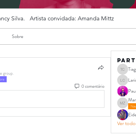
ncy Silva. Artista convidada: Amanda Mittz
Sobre
Part
Tia
Tiago Pin
he group.
ora
Lari
Larissa C
0 comentário
Pau
Mar
Mariana 
Nav
Eid
Ver todos