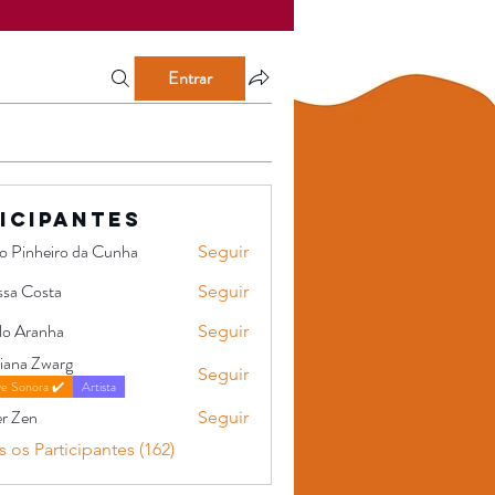
Entrar
icipantes
go Pinheiro da Cunha
Seguir
heiro da Cunha
ssa Costa
Seguir
osta
lo Aranha
Seguir
iana Zwarg
Seguir
Zwarg
e Sonora ✔️
Artista
er Zen
Seguir
 os Participantes (162)