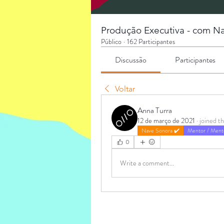
Produção Executiva - com Na
Público
·
162 Participantes
Discussão
Participantes
Voltar
Anna Turra
12 de março de 2021
·
joined t
Nave Sonora ✔️
Mentor / Ment
0
Write a comment...