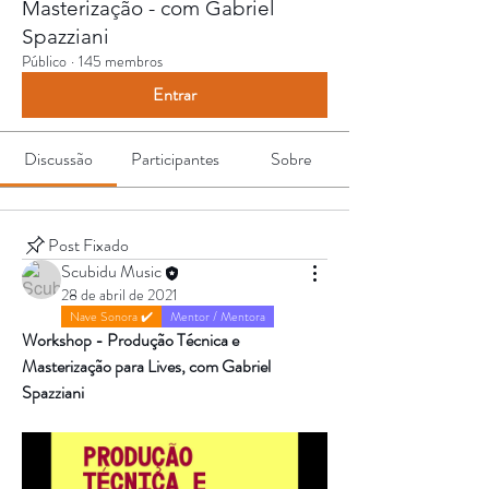
Masterização - com Gabriel
Spazziani
Público
·
145 membros
Entrar
Discussão
Participantes
Sobre
Post Fixado
Scubidu Music
28 de abril de 2021
Nave Sonora ✔️
Mentor / Mentora
Workshop - Produção Técnica e 
Masterização para Lives, com Gabriel 
Spazziani