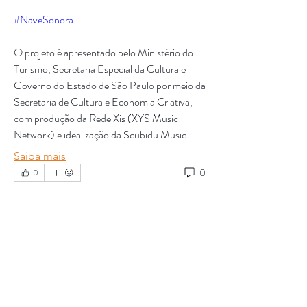
#NaveSonora
O projeto é apresentado pelo Ministério do 
Turismo, Secretaria Especial da Cultura e 
Governo do Estado de São Paulo por meio da 
Secretaria de Cultura e Economia Criativa, 
com produção da Rede Xis (XYS Music 
Network) e idealização da Scubidu Music.
Saiba mais
0
0
market trends
Informações
market trends
6 de novembro de 2025
16/Abril - 14h00 - 15h30 Produção Técnica
e Masterização -
...
Sistema de Gestão de Energia (EMS): 
Leia Mais
Eficiência, Sustentabilidade e 
Inovação no Uso da Energia