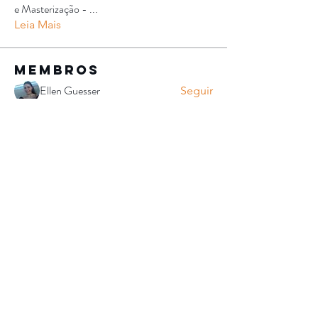
e Masterização -
...
Leia Mais
membros
Ellen Guesser
Seguir
Rodrigo Souza Oliveira
Seguir
Rodrigo Souza Oliveira
Deivid LIMA
Seguir
Ana Castilho
Seguir
Ana Castilho
Tiago Skaveira
Seguir
Ver todos os membros (145)