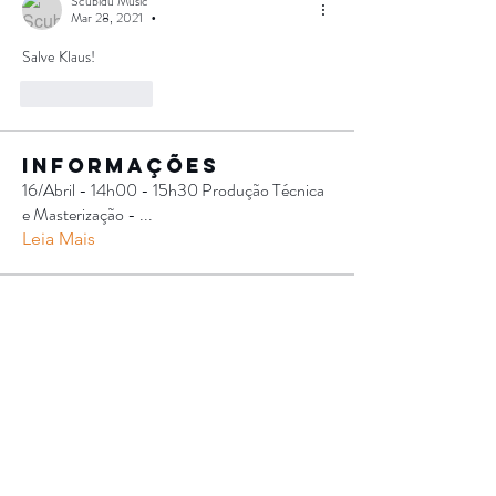
Scubidu Music
Mar 28, 2021
•
Salve Klaus!
Like
Reply
Informações
16/Abril - 14h00 - 15h30 Produção Técnica
e Masterização -
...
Leia Mais
membros
Ellen Guesser
Seguir
Rodrigo Souza Oliveira
Seguir
Rodrigo Souza Oliveira
Deivid LIMA
Seguir
Ana Castilho
Seguir
Ana Castilho