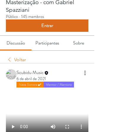
Masterização - com Gabriel
Spazziani
Público
·
145 membros
Entrar
Discussão
Participantes
Sobre
Voltar
Scubidu Music
6 de abril de 2021
Nave Sonora ✔️
Mentor / Mentora