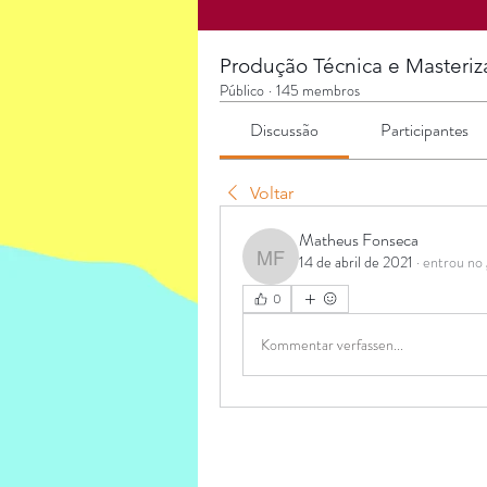
Produção Técnica e Masteriz
Público
·
145 membros
Discussão
Participantes
Voltar
Matheus Fonseca
14 de abril de 2021
·
entrou no
Matheus Fonseca
0
Kommentar verfassen...