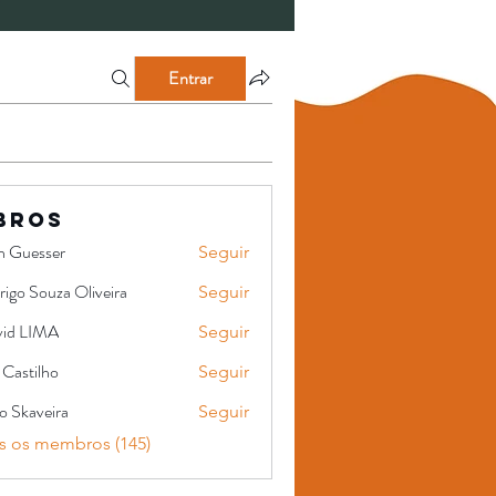
Entrar
bros
en Guesser
Seguir
igo Souza Oliveira
Seguir
ouza Oliveira
vid LIMA
Seguir
 Castilho
Seguir
lho
o Skaveira
Seguir
s os membros (145)