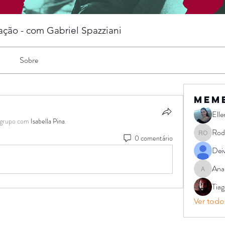
ação - com Gabriel Spazziani
Sobre
mem
Ell
 grupo com
Isabella Pina
.
Rodr
0 comentário
Rodrigo S
Dei
Ana
Ana Casti
Tiag
Ver todo