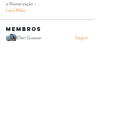
e Masterização -
...
Leia Mais
membros
Ellen Guesser
Seguir
Rodrigo Souza Oliveira
Seguir
Rodrigo Souza Oliveira
Deivid LIMA
Seguir
Ana Castilho
Seguir
Ana Castilho
Tiago Skaveira
Seguir
Ver todos os membros (145)